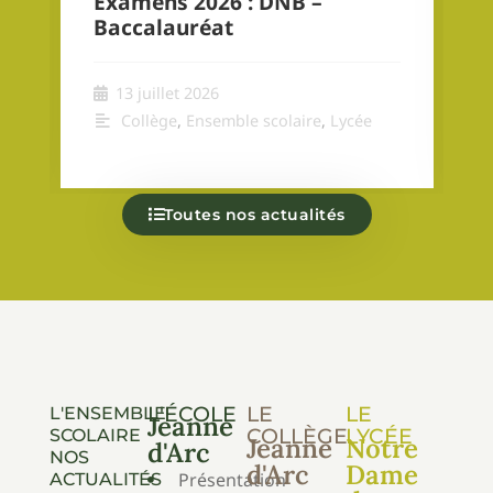
Examens 2026 : DNB –
Baccalauréat
13 juillet 2026
Collège
,
Ensemble scolaire
,
Lycée
Toutes nos actualités
L'ÉCOLE
LE
LE
L'ENSEMBLE
Jeanne
COLLÈGE
LYCÉE
SCOLAIRE
Jeanne
Notre
d'Arc
NOS
d'Arc
Dame
Présentation
ACTUALITÉS