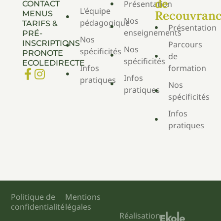
de
Présentation
CONTACT
L'équipe
Recouvran
MENUS
Nos
pédagogique
TARIFS &
Présentation
enseignements
PRÉ-
Nos
INSCRIPTIONS
Parcours
Nos
spécificités
PRONOTE
de
spécificités
ECOLEDIRECTE
Infos
formation
Infos
pratiques
Nos
pratiques
spécificités
Infos
pratiques
Politique de
Mentions
confidentialité
légales
Réalisation