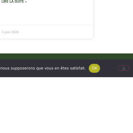
LIRE LA SUITE »
5 juin 2026
e, nous supposerons que vous en êtes satisfait.
OK