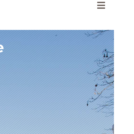
Ensemble scol
École
e
Collège
Lycée
Internat
Tarifs
Inscriptions