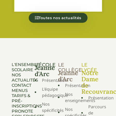
Toutes nos actualités
L'ÉCOLE
LE
LE
L'ENSEMBLE
Jeanne
COLLÈGE
LYCÉE
SCOLAIRE
Jeanne
Notre
d'Arc
NOS
d'Arc
Dame
Présentation
ACTUALITÉS
de
Présentation
CONTACT
L'équipe
Recouvran
MENUS
Nos
pédagogique
TARIFS &
Présentation
enseignements
PRÉ-
Nos
INSCRIPTIONS
Parcours
Nos
spécificités
PRONOTE
de
spécificités