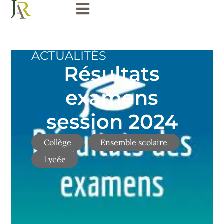
Ensemble scolaire
ACTUALITÉS
École
Résultats
Collège
examens
Lycée
session 2024
Internat
,
,
Collège
Ensemble scolaire
Lycée
Tarifs
Inscriptions