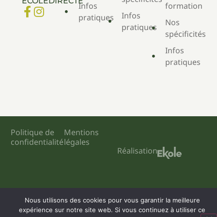
ECOLEDIRECTE
Infos
formation
Infos
pratiques
Nos
pratiques
spécificités
Infos
pratiques
Politique de
Mentions
confidentialité
légales
Réalisation
Engagé pour l’environnement : compensation de l’impact
Nous utilisons des cookies pour vous garantir la meilleure
carbone de notre site internet
En savoir +
expérience sur notre site web. Si vous continuez à utiliser ce