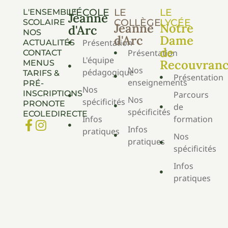
L'ÉCOLE
LE
LE
L'ENSEMBLE
Jeanne
COLLÈGE
LYCÉE
SCOLAIRE
Jeanne
Notre
d'Arc
NOS
d'Arc
Dame
Présentation
ACTUALITÉS
de
Présentation
CONTACT
L'équipe
Recouvran
MENUS
Nos
pédagogique
TARIFS &
Présentation
enseignements
PRÉ-
Nos
INSCRIPTIONS
Parcours
Nos
spécificités
PRONOTE
de
spécificités
ECOLEDIRECTE
Infos
formation
Infos
pratiques
Nos
pratiques
spécificités
Infos
pratiques