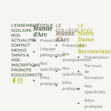
L'ÉCOLE
LE
LE
L'ENSEMBLE
Jeanne
COLLÈGE
LYCÉE
SCOLAIRE
Jeanne
Notre
d'Arc
NOS
d'Arc
Dame
Présentation
ACTUALITÉS
de
Présentation
CONTACT
L'équipe
Recouvran
MENUS
Nos
pédagogique
TARIFS &
Présentation
enseignements
PRÉ-
Nos
INSCRIPTIONS
Parcours
Nos
spécificités
PRONOTE
de
spécificités
ECOLEDIRECTE
Infos
formation
Infos
pratiques
Nos
pratiques
spécificités
Infos
pratiques