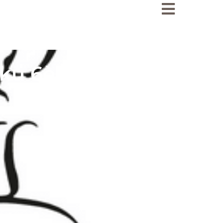
Ensemble scol
École
aïku 6ème
Collège
Lycée
Internat
Tarifs
Inscriptions