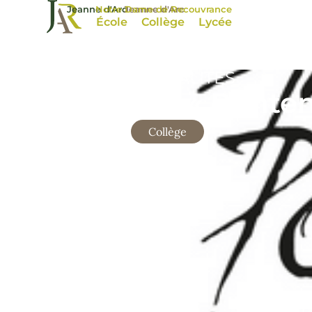
Jeanne d'Arc
Notre Dame de Recouvrance
Jeanne d'Arc
École
Collège
Lycée
ACTUALITÉS
« Printe
Collège