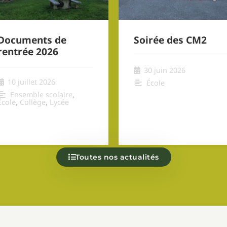
Documents de
Soirée des CM2
rentrée 2026
30 juin 2026
10 juillet 2026
École
Ensemble scolaire
,
École
,
Collège
,
Lycée
Toutes nos actualités