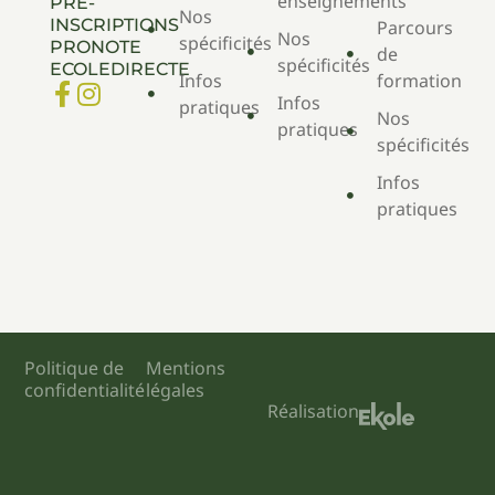
enseignements
PRÉ-
Nos
INSCRIPTIONS
Parcours
Nos
spécificités
PRONOTE
de
spécificités
ECOLEDIRECTE
Infos
formation
Infos
pratiques
Nos
pratiques
spécificités
Infos
pratiques
Politique de
Mentions
confidentialité
légales
Réalisation