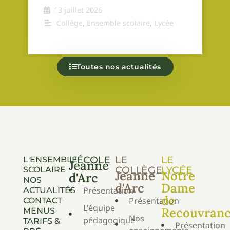
13 juillet 2026
Collège
,
Ensemble scolaire
,
Lycée
Toutes nos actualités
L'ÉCOLE
LE
LE
L'ENSEMBLE
Jeanne
COLLÈGE
LYCÉE
SCOLAIRE
Jeanne
Notre
d'Arc
NOS
d'Arc
Dame
Présentation
ACTUALITÉS
de
Présentation
CONTACT
L'équipe
Recouvran
MENUS
Nos
pédagogique
TARIFS &
Présentation