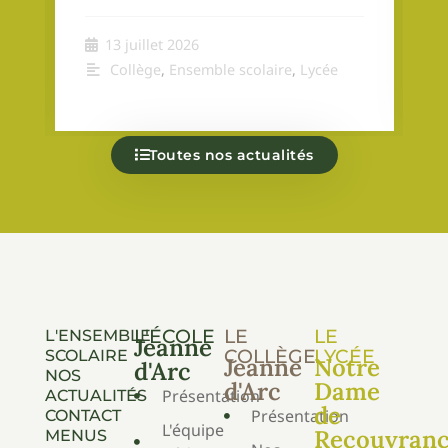
13 juillet 2026
Collège
,
Ensemble scolaire
,
Lycée
Toutes nos actualités
L'ÉCOLE
LE
LE
L'ENSEMBLE
Jeanne
COLLÈGE
LYCÉE
SCOLAIRE
Jeanne
Notre
d'Arc
NOS
d'Arc
Dame
Présentation
ACTUALITÉS
de
Présentation
CONTACT
L'équipe
Recouvran
MENUS