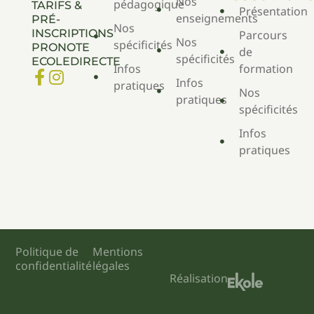
Nos
pédagogique
TARIFS &
Présentation
enseignements
PRÉ-
Nos
INSCRIPTIONS
Parcours
Nos
spécificités
PRONOTE
de
spécificités
ECOLEDIRECTE
Infos
formation
Infos
pratiques
Nos
pratiques
spécificités
Infos
pratiques
Politique de
Mentions
confidentialité
légales
Réalisation