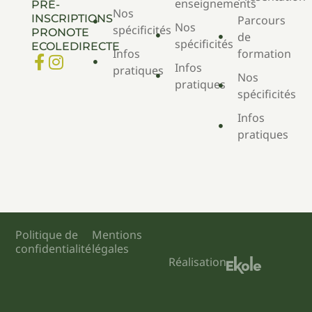
enseignements
PRÉ-
Nos
INSCRIPTIONS
Parcours
Nos
spécificités
PRONOTE
de
spécificités
ECOLEDIRECTE
Infos
formation
Infos
pratiques
Nos
pratiques
spécificités
Infos
pratiques
Politique de
Mentions
confidentialité
légales
Réalisation