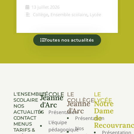
13 juillet 2026
Collège
,
Ensemble scolaire
,
Lycée
Toutes nos actualités
L'ÉCOLE
LE
LE
L'ENSEMBLE
Jeanne
COLLÈGE
LYCÉE
SCOLAIRE
Jeanne
Notre
d'Arc
NOS
d'Arc
Dame
Présentation
ACTUALITÉS
de
Présentation
CONTACT
L'équipe
Recouvran
MENUS
Nos
pédagogique
TARIFS &
Présentation