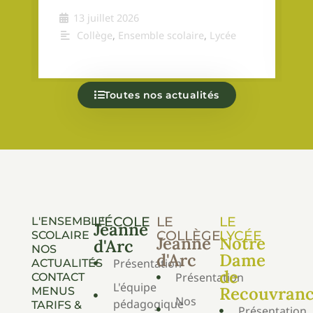
13 juillet 2026
Collège
,
Ensemble scolaire
,
Lycée
Toutes nos actualités
L'ÉCOLE
LE
LE
L'ENSEMBLE
Jeanne
COLLÈGE
LYCÉE
SCOLAIRE
Jeanne
Notre
d'Arc
NOS
d'Arc
Dame
Présentation
ACTUALITÉS
de
Présentation
CONTACT
L'équipe
Recouvran
MENUS
Nos
pédagogique
TARIFS &
Présentation