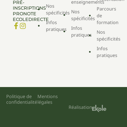
enseignements
PRÉ-
Nos
INSCRIPTIONS
Parcours
Nos
spécificités
PRONOTE
de
spécificités
ECOLEDIRECTE
Infos
formation
Infos
pratiques
Nos
pratiques
spécificités
Infos
pratiques
Politique de
Mentions
confidentialité
légales
Réalisation