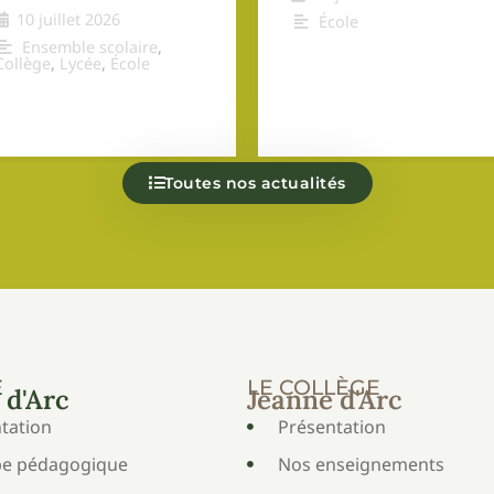
10 juillet 2026
École
Ensemble scolaire
,
Collège
,
Lycée
,
École
Toutes nos actualités
E
LE COLLÈGE
 d'Arc
Jeanne d'Arc
tation
Présentation
pe pédagogique
Nos enseignements