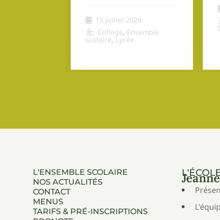
26
13 juillet 2026
Collège
,
Ensemble
scolaire
,
Lycée
L'ÉCOL
L'ENSEMBLE SCOLAIRE
Jeanne
NOS ACTUALITÉS
Présen
CONTACT
MENUS
L'équi
TARIFS & PRÉ-INSCRIPTIONS