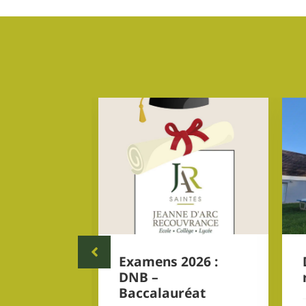
fin
Examens 2026 :
Term
DNB –
Baccalauréat