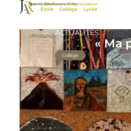
Jeanne d'Arc
Notre Dame de Recouvrance
Jeanne d'Arc
École
Collège
Lycée
ACTUALITÉS
« Ma 
Collège