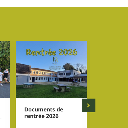
Documents de
Voyage cu
rentrée 2026
pastoral 