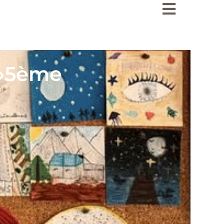
Ensemble scol
École
 »5ème
Collège
Lycée
Internat
Tarifs
Inscriptions