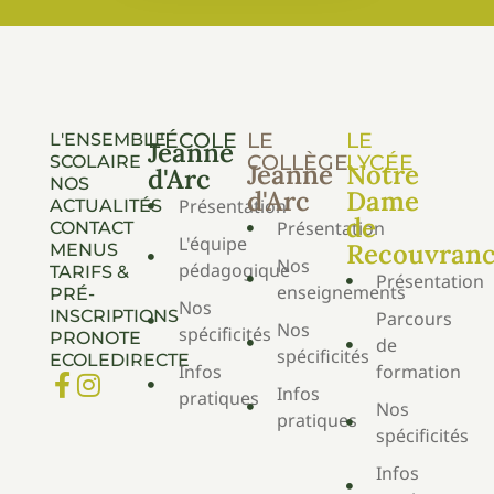
L'ÉCOLE
LE
LE
L'ENSEMBLE
Jeanne
COLLÈGE
LYCÉE
SCOLAIRE
Jeanne
Notre
d'Arc
NOS
d'Arc
Dame
Présentation
ACTUALITÉS
de
Présentation
CONTACT
L'équipe
Recouvran
MENUS
Nos
pédagogique
TARIFS &
Présentation
enseignements
PRÉ-
Nos
INSCRIPTIONS
Parcours
Nos
spécificités
PRONOTE
de
spécificités
ECOLEDIRECTE
Infos
formation
Infos
pratiques
Nos
pratiques
spécificités
Infos