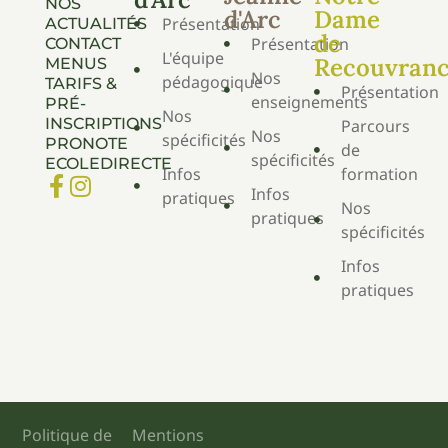
NOS
d'Arc
Dame
Présentation
ACTUALITÉS
de
Présentation
CONTACT
L'équipe
Recouvran
MENUS
Nos
pédagogique
TARIFS &
Présentation
enseignements
PRÉ-
Nos
INSCRIPTIONS
Parcours
Nos
spécificités
PRONOTE
de
spécificités
ECOLEDIRECTE
Infos
formation
Infos
pratiques
Nos
pratiques
spécificités
Infos
pratiques
Politique de
Mentions