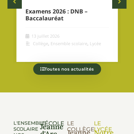
Examens 2026 : DNB –
Baccalauréat
13 juillet 2026
Collège
,
Ensemble scolaire
,
Lycée
Toutes nos actualités
L'ÉCOLE
LE
LE
L'ENSEMBLE
Jeanne
COLLÈGE
LYCÉE
SCOLAIRE
Jeanne
Notre
d'Arc