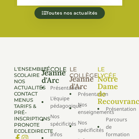
Toutes nos actualités
L'ÉCOLE
LE
LE
L'ENSEMBLE
Jeanne
COLLÈGE
LYCÉE
SCOLAIRE
Jeanne
Notre
d'Arc
NOS
d'Arc
Dame
Présentation
ACTUALITÉS
de
Présentation
CONTACT
L'équipe
Recouvran
MENUS
Nos
pédagogique
TARIFS &
Présentation
enseignements
PRÉ-
Nos
INSCRIPTIONS
Parcours
Nos
spécificités
PRONOTE
de
spécificités
ECOLEDIRECTE
Infos
formation