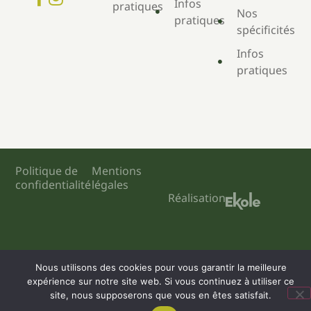
Infos
pratiques
Nos
pratiques
spécificités
Infos
pratiques
Politique de
Mentions
confidentialité
légales
Réalisation
Engagé pour l’environnement : compensation de l’impact
Nous utilisons des cookies pour vous garantir la meilleure
carbone de notre site internet
En savoir +
expérience sur notre site web. Si vous continuez à utiliser ce
site, nous supposerons que vous en êtes satisfait.