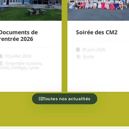
Documents de
Soirée des CM2
rentrée 2026
30 juin 2026
10 juillet 2026
École
Ensemble scolaire
,
École
,
Collège
,
Lycée
Toutes nos actualités