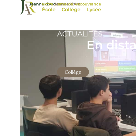
Jeanne d'Arc
Notre Dame de Recouvrance
Jeanne d'Arc
École
Collège
Lycée
ACTUALITÉS
En dist
Collège