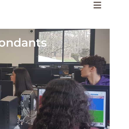
Ensemble scol
École
pondants
Collège
Lycée
Internat
Tarifs
Inscriptions