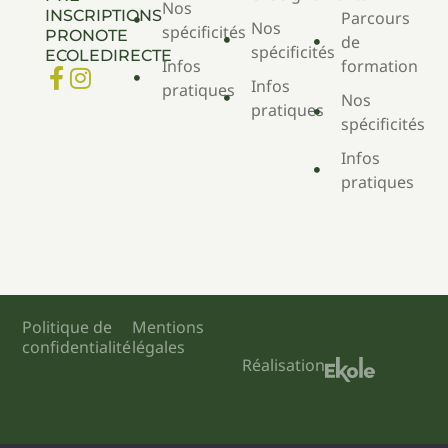
Nos
INSCRIPTIONS
Parcours
Nos
spécificités
PRONOTE
de
spécificités
ECOLEDIRECTE
Infos
formation
Infos
pratiques
Nos
pratiques
spécificités
Infos
pratiques
Politique de
Mentions
confidentialité
légales
Réalisation