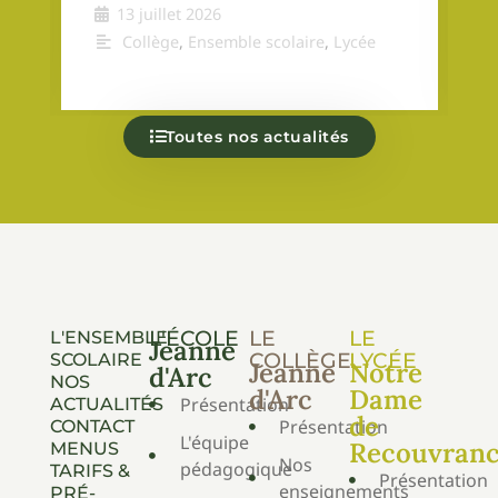
13 juillet 2026
Collège
,
Ensemble scolaire
,
Lycée
Toutes nos actualités
L'ÉCOLE
LE
LE
L'ENSEMBLE
Jeanne
COLLÈGE
LYCÉE
SCOLAIRE
Jeanne
Notre
d'Arc
NOS
d'Arc
Dame
Présentation
ACTUALITÉS
de
Présentation
CONTACT
L'équipe
Recouvran
MENUS
Nos
pédagogique
TARIFS &
Présentation
enseignements
PRÉ-