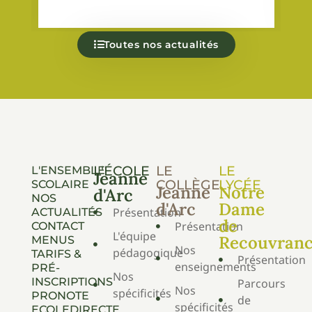
Toutes nos actualités
L'ÉCOLE
LE
LE
L'ENSEMBLE
Jeanne
COLLÈGE
LYCÉE
SCOLAIRE
Jeanne
Notre
d'Arc
NOS
d'Arc
Dame
Présentation
ACTUALITÉS
de
Présentation
CONTACT
L'équipe
Recouvran
MENUS
Nos
pédagogique
TARIFS &
Présentation
enseignements
PRÉ-
Nos
INSCRIPTIONS
Parcours
Nos
spécificités
PRONOTE
de
spécificités
ECOLEDIRECTE