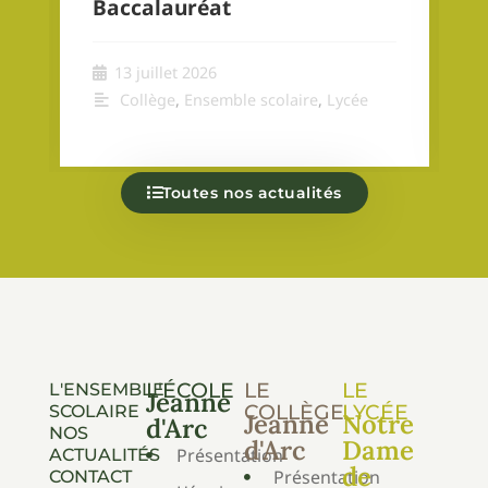
Baccalauréat
13 juillet 2026
Collège
,
Ensemble scolaire
,
Lycée
Toutes nos actualités
L'ÉCOLE
LE
LE
L'ENSEMBLE
Jeanne
COLLÈGE
LYCÉE
SCOLAIRE
Jeanne
Notre
d'Arc
NOS
d'Arc
Dame
Présentation
ACTUALITÉS
de
Présentation
CONTACT