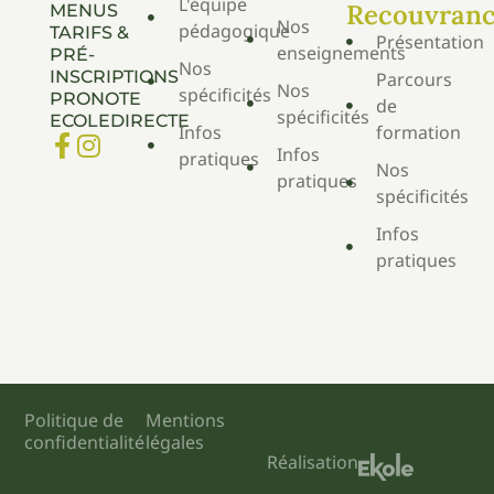
L'équipe
Recouvran
MENUS
Nos
pédagogique
TARIFS &
Présentation
enseignements
PRÉ-
Nos
INSCRIPTIONS
Parcours
Nos
spécificités
PRONOTE
de
spécificités
ECOLEDIRECTE
Infos
formation
Infos
pratiques
Nos
pratiques
spécificités
Infos
pratiques
Politique de
Mentions
confidentialité
légales
Réalisation