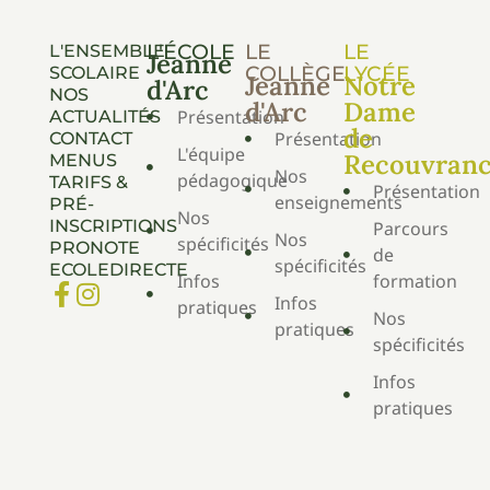
L'ÉCOLE
LE
LE
L'ENSEMBLE
Jeanne
COLLÈGE
LYCÉE
SCOLAIRE
Jeanne
Notre
d'Arc
NOS
d'Arc
Dame
Présentation
ACTUALITÉS
de
Présentation
CONTACT
L'équipe
Recouvran
MENUS
Nos
pédagogique
TARIFS &
Présentation
enseignements
PRÉ-
Nos
INSCRIPTIONS
Parcours
Nos
spécificités
PRONOTE
de
spécificités
ECOLEDIRECTE
Infos
formation
Infos
pratiques
Nos
pratiques
spécificités
Infos
pratiques